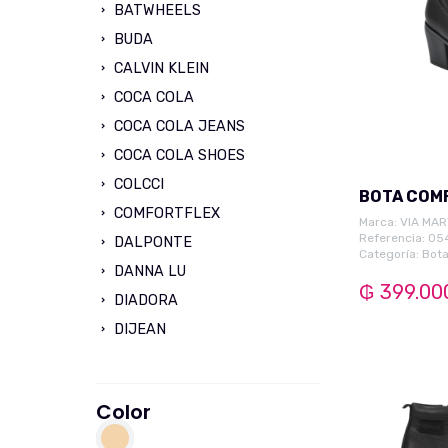
Champión
BATWHEELS
Sueco Alto
BUDA
Sueco Bajo
CALVIN KLEIN
Bota Urbano
COCA COLA
Sueco Medio
COCA COLA JEANS
Zapato Mule
COCA COLA SHOES
Bota Comfort
COLCCI
BOTA COMF
Chatita Fem.
COMFORTFLEX
Marca:
VIA MAR
Sandalia Alto
Referencia: 05
DALPONTE
Categoría:
Bota
Sandalia Bajo
DANNA LU
₲ 399.00
Sueco Comfort
DIADORA
Sandalia Medio
DIJEAN
Zapatilla Goma
DIVERSAO
Zapato Mocasin
ECKO
Color
Bota Caño Alto
FERRACINI
Bota Caño Corto
FISHER PRICE