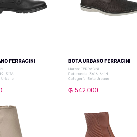
NO FERRACINI
BOTA URBANO FERRACINI
NI
Marca:
FERRACINI
49-517A
Referencia: 3616-641H
 Urbano
Categoría:
Bota Urbano
0
₲ 542.000