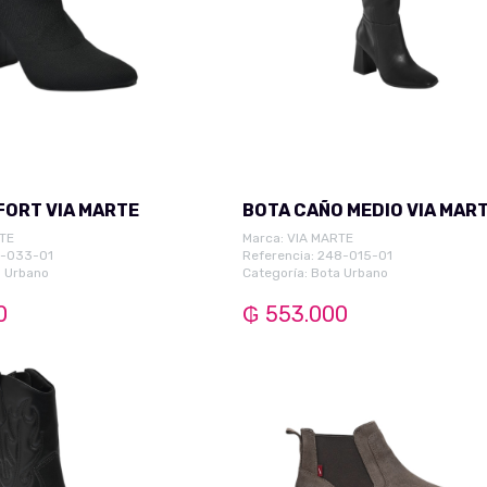
ORT VIA MARTE
BOTA CAÑO MEDIO VIA MAR
TE
Marca:
VIA MARTE
1-033-01
Referencia: 248-015-01
 Urbano
Categoría:
Bota Urbano
0
₲ 553.000