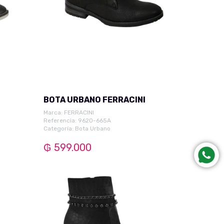
BOTA URBANO FERRACINI
Marca:
FERRACINI
Referencia: 9620-665A
Categoría:
Bota Urbano
₲ 599.000