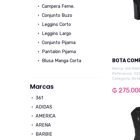
Campera Feme.
Conjunto Buzo
Leggins Corto
Leggins Largo
Conjunto Pijama
Pantalón Pijama
BOTA COMF
Blusa Manga Corta
Marca:
VIA MAR
Camisa Manga Larga
Referencia: 02
Short Pijama Feme.
Categoría:
Bota
Marcas
Vestido Manga Corta
₲ 275.00
Vestido Manga Larga
361
Camiseta Manga Corta
ADIDAS
Camiseta Manga Larga
AMERICA
Calzados
ARENA
Stiletto
BARBIE