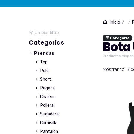
P
Inicio
Limpiar filtro
Categoría
1
Categorías
Bota
Prendas
Productos disponi
Top
Mostrando 17 de
Polo
Short
Regata
Chaleco
Pollera
Sudadera
Camisilla
Pantalón