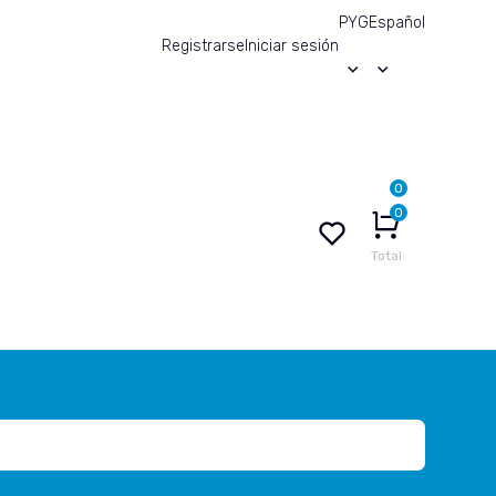
PYG
Español
Registrarse
Iniciar sesión
0
0
Total