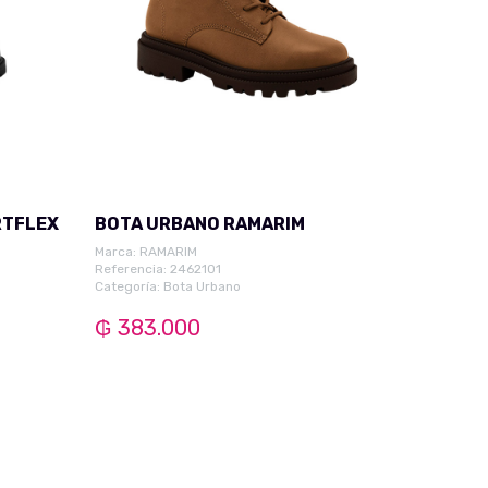
RTFLEX
BOTA URBANO RAMARIM
Marca:
RAMARIM
Referencia: 2462101
Categoría:
Bota Urbano
₲ 383.000