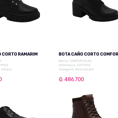
O CORTO RAMARIM
BOTA CAÑO CORTO COMFO
M
Marca:
COMFORTFLEX
99102
Referencia: 2477304
 Urbano
Categoría:
Bota Urbano
0
₲ 486.700