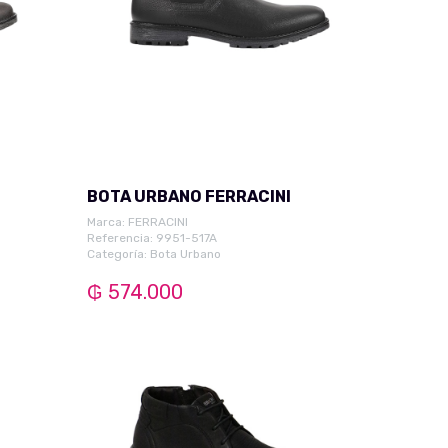
BOTA URBANO FERRACINI
Marca:
FERRACINI
Referencia: 9951-517A
Categoría:
Bota Urbano
₲ 574.000