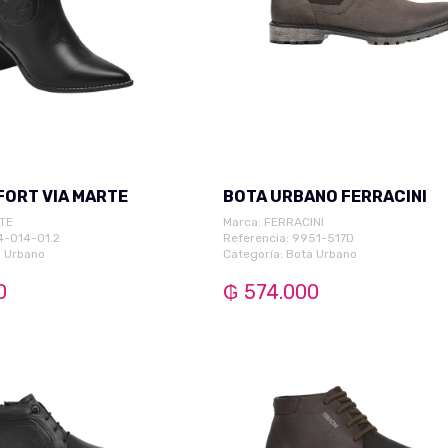
ORT VIA MARTE
BOTA URBANO FERRACINI
TE
Marca:
FERRACINI
4-014-01.2
Referencia: 9951-517D
 Urbano
Categoría:
Bota Urbano
0
₲ 574.000