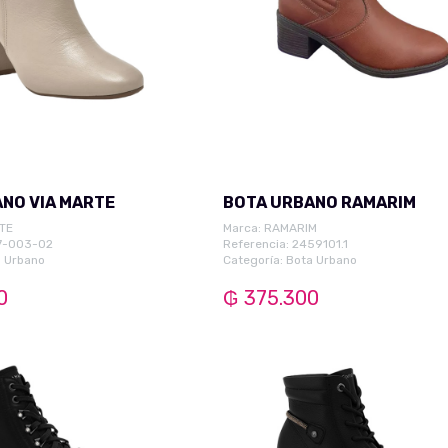
NO VIA MARTE
BOTA URBANO RAMARIM
TE
Marca:
RAMARIM
57-003-02
Referencia: 2459101.1
 Urbano
Categoría:
Bota Urbano
0
₲ 375.300