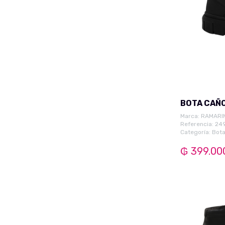
Short Pijama
Calza Termica
Pulover Masc.
Buzo Pantalón
Camiseta Regata
Short Basketball
Short Urbano Masc.
BOTA CAÑ
Conjunto Buzo Masc.
Marca:
RAMARI
Referencia: 24
Camisa Manga Larga Mas.
Categoría:
Bota
Camiseta Manga Corta
₲ 399.00
Mas.
Camiseta Manga Larga
Masc.
Calzados Masc.
Chatita