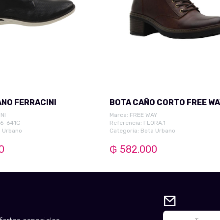
NO FERRACINI
BOTA CAÑO CORTO FREE W
NI
Marca:
FREE WAY
16-641G
Referencia: FLORA.1
 Urbano
Categoría:
Bota Urbano
0
₲ 582.000