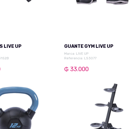
GYM VARIOS LIVE UP
GUANTE GYM LIVE UP
Marca:
LIVE UP
3152B
Referencia: LS3077
0
₲ 33.000