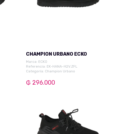
CHAMPION URBANO ECKO
Marca:
ECKO
Referencia: EK-HANA-H2V.ZFL
Categoría:
Champion Urbano
₲ 296.000