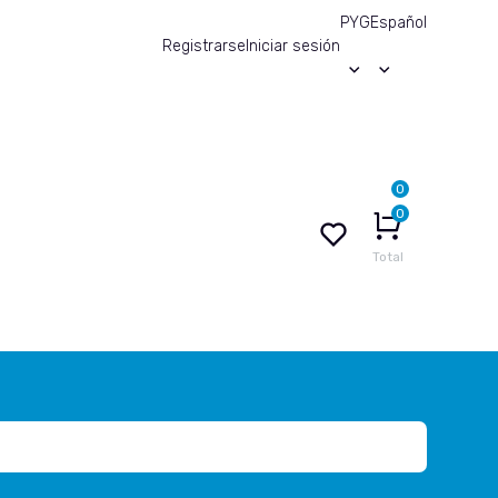
PYG
Español
Registrarse
Iniciar sesión
0
0
Total