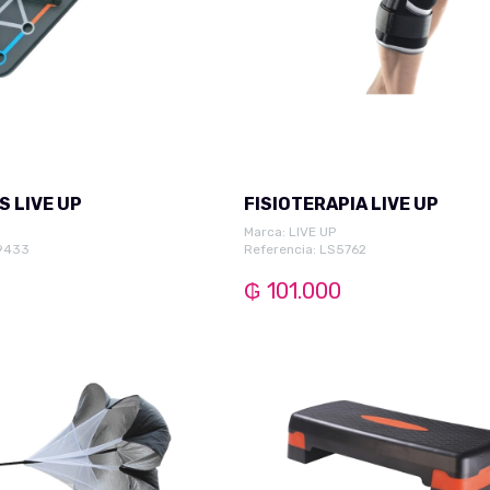
GYM VARIOS LIVE UP
FISIOTERAPIA LIVE UP
Marca:
LIVE UP
S9433
Referencia: LS5762
₲ 101.000