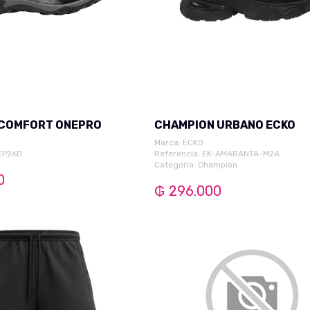
 COMFORT ONEPRO
CHAMPION URBANO ECKO
O
Marca:
ECKO
NEP26D
Referencia: EK-AMARANTA-M2A
Categoría:
Champión
0
₲ 296.000