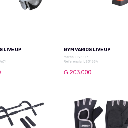
GYM VARIOS LIVE UP
GYM VARIOS LIVE UP
Marca:
LIVE UP
3674
Referencia: LS3168A
0
₲ 203.000