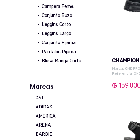
Campera Feme.
Conjunto Buzo
Leggins Corto
Leggins Largo
Conjunto Pijama
Pantalón Pijama
CHAMPION
Blusa Manga Corta
Marca:
ONE PR
Camisa Manga Larga
Referencia: ON
Short Pijama Feme.
₲ 159.00
Marcas
Vestido Manga Corta
Vestido Manga Larga
361
Camiseta Manga Corta
ADIDAS
Camiseta Manga Larga
AMERICA
Calzados
ARENA
Stiletto
BARBIE