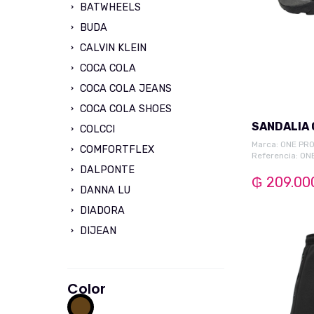
Champión
BATWHEELS
Sueco Alto
BUDA
Sueco Bajo
CALVIN KLEIN
Bota Urbano
COCA COLA
Sueco Medio
COCA COLA JEANS
Zapato Mule
COCA COLA SHOES
SANDALIA
Bota Comfort
COLCCI
Marca:
ONE PR
Chatita Fem.
COMFORTFLEX
Referencia: O
Sandalia Alto
DALPONTE
₲ 209.00
Sandalia Bajo
DANNA LU
Sueco Comfort
DIADORA
Sandalia Medio
DIJEAN
Zapatilla Goma
DIVERSAO
Zapato Mocasin
ECKO
Color
Bota Caño Alto
FERRACINI
Bota Caño Corto
FISHER PRICE