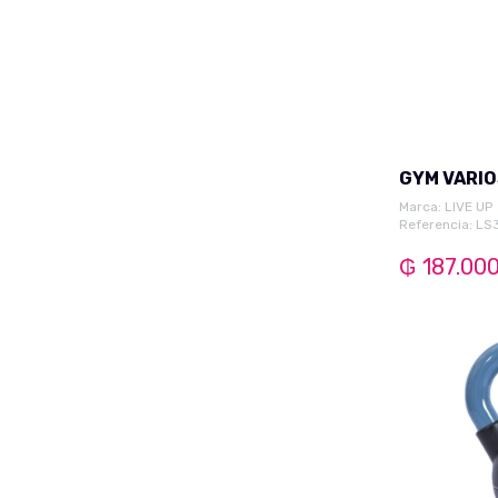
Futbol Campo
Futbol Suizo
Futbol Salón
Zapato Social
Zapato Urbano
Champion Padel
Champion Urbano
Marca:
LIVE UP
Referencia: LS
Sandalia Comfort
₲ 187.00
Bota Urbano Masc.
Zapatilla Goma Masc.
Zapato Comfort Masc.
Zapato Mocasin Masc.
Zapatilla Cuero Masc.
Natación Masc.
Traje de Baño Masc.
Accesorio Masculino