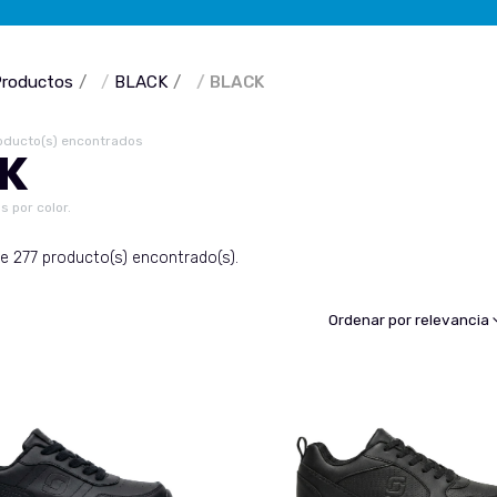
roductos
BLACK
BLACK
oducto(s) encontrados
K
s por color.
e 277 producto(s) encontrado(s).
Ordenar por relevancia