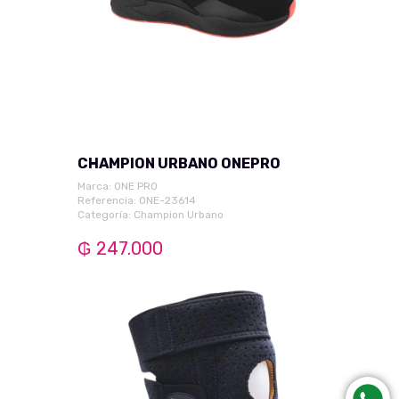
CHAMPION URBANO ONEPRO
Marca:
ONE PRO
Referencia: ONE-23614
Categoría:
Champion Urbano
₲ 247.000