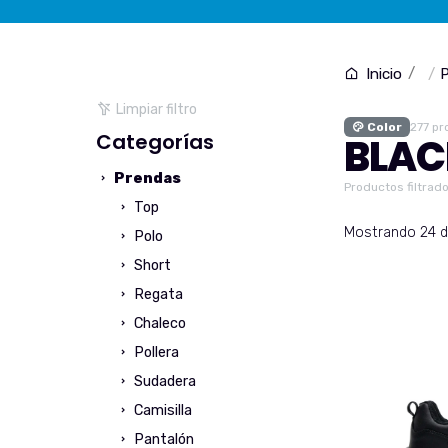
P
Inicio
Limpiar filtro
Color
277 pr
Categorías
BLAC
Prendas
Productos filtrado
Top
Mostrando 24 d
Polo
Short
Regata
Chaleco
Pollera
Sudadera
Camisilla
Pantalón