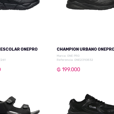
 ESCOLAR ONEPRO
CHAMPION URBANO ONEPR
O
Marca:
ONE PRO
E261
Referencia: ONE2310B32
0
₲ 199.000