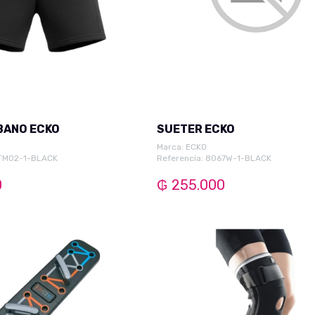
BANO ECKO
SUETER ECKO
Marca:
ECKO
HTM02-1-BLACK
Referencia: 8067W-1-BLACK
0
₲ 255.000